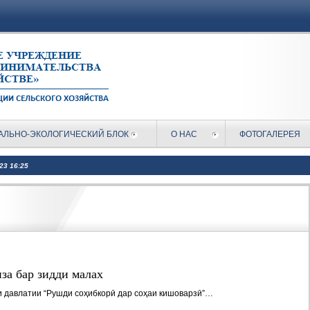
АЛЬНО-ЭКОЛОГИЧЕСКИЙ БЛОК
О НАС
ФОТОГАЛЕРЕЯ
023 16:25
за бар зидди малах
и давлатии “Рушди соҳибкорӣ дар соҳаи кишоварзӣ”…