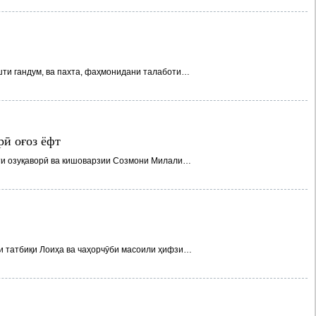
шти гандум, ва пахта, фаҳмонидани талаботи…
ӣ оғоз ёфт
ти озуқаворӣ ва кишоварзии Созмони Милали…
и татбиқи Лоиҳа ва чаҳорчӯби масоили ҳифзи…