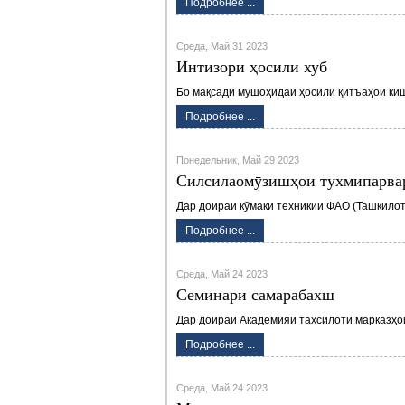
Подробнее ...
Среда, Май 31 2023
Интизори ҳосили хуб
Бо мақсади мушоҳидаи ҳосили қитъаҳои ки
Подробнее ...
Понедельник, Май 29 2023
Силсилаомӯзишҳои тухмипарвар
Дар доираи кӯмаки техникии ФАО (Ташкило
Подробнее ...
Среда, Май 24 2023
Семинари самарабахш
Дар доираи Академияи таҳсилоти марказҳо
Подробнее ...
Среда, Май 24 2023