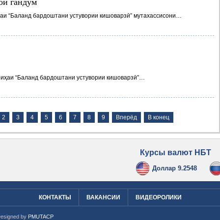
ои гандум
ҳаи “Баланд бардоштани устувории кишоварзӣ” мутахассисони…
оиҳаи “Баланд бардоштани устувории кишоварзӣ”…
2
3
4
5
6
7
8
9
Вперёд
В конец
Курсы валют НБТ
Доллар 9.2548
КОНТАКТЫ
ВАКАНСИИ
ВИДЕОРОЛИКИ
Designed by
PMUTACP