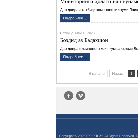
Мониторинги ҳолати нашъунам
Дар доираи татбиқи компоненти якуми Лои
Подробнее ...
Пятница, Май 12 2023
Боздид аз Бадахшон
Дар доираи компонентҳои якум ва сеюми Л
Подробнее ...
В начало
Назад
1
f
v
Copyright © 2026 ГУ "РПСХ". All Rights Reserved. 