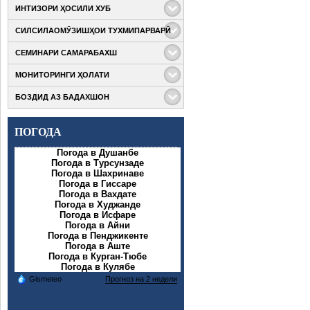
ИНТИЗОРИ ҲОСИЛИ ХУБ
СИЛСИЛАОМӮЗИШҲОИ ТУХМИПАРВАРӢ
Бо мақсади
мушоҳидаи ҳосили
СЕМИНАРИ САМАРАБАХШ
Дар доираи кӯмаки
қитъаҳои кишти
техникии ФАО
гандум, ва пахта,
МОНИТОРИНГИ ҲОЛАТИ
Дар доираи
(Ташкилоти
фаҳмонидани
Академияи
озуқаворӣ ва
талаботи дарёфти
БОЗДИД АЗ БАДАХШОН
Дар доираи татбиқи
таҳсилоти
кишоварзии
сертификати тухмӣ,
компоненти якуми
марказҳои татбиқи
Созмони Милали
Дар доираи
Лоиҳаи “Баланд
Лоиҳа ва чаҳорчӯби
Муттаҳид) ба ҷараёни татбиқи Лоиҳаи
ПОГОДА
компонентҳои якум
бардоштани
масоили ҳифзи
ва сеюми Лоиҳаи
устувории
муҳити зист ва иҷтимоии Лоиҳаи Баланд
Погода в Душанбе
“Баланд
кишоварзӣ”
Погода в Турсунзаде
бардоштани
мутахассисони Муассисаи давлатии
Погода в Шахринаве
устувории
Погода в Гиссаре
Погода в Вахдате
кишоварзӣ” оид ба сохтмони иншоотҳои
Погода в Худжанде
соҳаи
Погода в Исфаре
Погода в Айни
Погода в Пенджикенте
Погода в Аште
Погода в Курган-Тюбе
Погода в Кулябе
Gismeteo
Прогноз на 2 недели