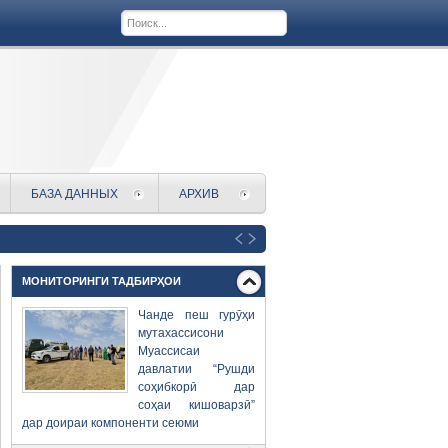
БАЗА ДАННЫХ
АРХИВ
МОНИТОРИНГИ ТАДБИРҲОИ
Чанде пеш гурӯҳи
мутахассисони
Муассисаи
давлатии “Рушди
соҳибкорӣ дар
соҳаи кишоварзӣ”
дар доираи компоненти сеюми