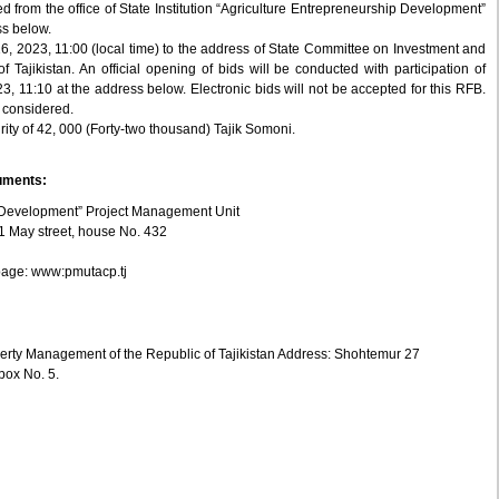
from the office of State Institution “Agriculture Entrepreneurship Development”
ss below.
16, 2023, 11:00 (local time) to the address of State Committee on Investment and
Tajikistan. An official opening of bids will be conducted with participation of
3, 11:10 at the address below. Electronic bids will not be accepted for this RFB.
e considered.
ity of 42, 000 (Forty-two thousand) Tajik Somoni.
cuments:
ip Development” Project Management Unit
 1 May street, house No. 432
page: www:pmutacp.tj
erty Management of the Republic of Tajikistan Address: Shohtemur 27
 box No. 5.