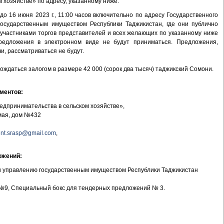
 хозяйстве» по адресу, указанному ниже.
 16 июня 2023 г., 11:00 часов включительно по адресу Государственного
осударственным имуществом Республики Таджикистан, где они публично
 участниками торгов представителей и всех желающих по указанному ниже
Предложения в электронном виде не будут приниматься. Предложения,
и, рассматриваться не будут.
ждаться залогом в размере 42 000 (сорок два тысяч) таджикский Сомони.
ментов:
едпринимательства в сельском хозяйстве»,
 мая, дом №432
nt.srasp@gmail.com
,
ожений:
и управлению государственным имуществом Республики Таджикистан
 №9, Специальный бокс для тендерных предложений № 3.