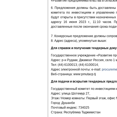
«Развитие предпринимательства в сельском
6. Предложения должны быть доставлены до
комитета по инвестициям и управлению г
будут открыты в присутствии назначенных
адресу 16 июня 2023 г., 11:10 часов. 
доставленные после окончания срока подач
7. Конкурсные предложение должны сопрово
8. Адрес (адреса), упомянутые выше:
Для справок и получения тендерных доку
Государственное учреждение «Развитие пр
Адрес: р-н Рудаки, Джамоат Россия, село 1
Тел: (44) 6100013; (44) 6100014;
Адрес электронной почты: e-mail:
procureme
Веб-страница: www:pmutacp.tj
Для подачи и вскрытия тендерных предл
Государственный комитет по инвестициям 
Адрес: улица Шотемур 27,
Этаж / Номер комнаты: Первый этаж, офис
Город: Душанбе
Почтовый индекс: 734025
Страна: Республика Таджикистан