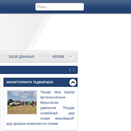
БАЗА ДАННЫХ
АРХИВ
МОНИТОРИНГИ ТАДБИРҲОИ
Чанде пеш гурӯҳи
мутахассисони
Муассисаи
давлатии “Рушди
соҳибкорӣ дар
соҳаи кишоварзӣ”
дар доираи компоненти сеюми