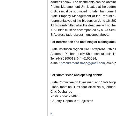
address below. The documents can be obtained 
Project Management Unit located at the addre
6. Bids must be submitted no later than June 
State Property Management of the Republic of 
representatives of the bidders on June 16, 202
All bids submitted after the deadline will not b
7. All Bids must be accompanied by a Bid Secur
8. Address (addresses) mentioned above:
For information and obtaining of bidding do
State Institution “Agriculture Entrepreneursh
Address : Dushanbe city, Shohmansur district,
Tel: (44) 6100013; (44) 6100014;
e-mail:
procurement.srasp@gmail.com
, /Web 
For submission and opening of bids:
State Committee on Investment and State Prop
Floor / room no.: First floor, office No. 9, tender
City: Dushanbe
Postal code: 734025
Country: Republic of Tajikistan