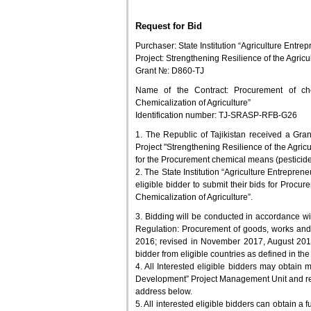
Request for Bid
Purchaser: State Institution “Agriculture Ent
Project: Strengthening Resilience of the Agricu
Grant №: D860-TJ
Name of the Contract: Procurement of chem
Chemicalization of Agriculture”
Identification number: TJ-SRASP-RFB-G26
1. The Republic of Tajikistan received a Gran
Project "Strengthening Resilience of the Agricu
for the Procurement chemical means (pesticides) 
2. The State Institution “Agriculture Entrepr
eligible bidder to submit their bids for Procur
Chemicalization of Agriculture”.
3. Bidding will be conducted in accordance w
Regulation: Procurement of goods, works and 
2016; revised in November 2017, August 201
bidder from eligible countries as defined in t
4. All Interested eligible bidders may obtain m
Development” Project Management Unit and rev
address below.
5. All interested eligible bidders can obtain a 