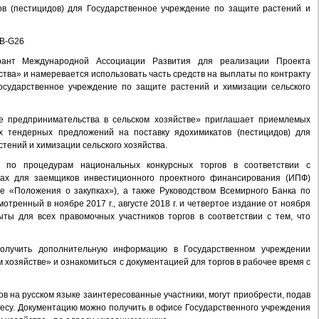
в (пестицидов) для Государственное учреждение по защите растений и
B-G26
Грант Международной Ассоциации Развития для реализации Проекта
тва» и намеревается использовать часть средств на выплаты по контракту
Государственное учреждение по защите растений и химизации сельского
ие предпринимательства в сельском хозяйстве» приглашает приемлемых
ых тендерных предложений на поставку ядохимикатов (пестицидов) для
тений и химизации сельского хозяйства.
я по процедурам национальных конкурсных торгов в соответствии с
ах для заемщиков инвестиционного проектного финансирования (ИПФ)
лее «Положения о закупках»), а также Руководством Всемирного Банка по
мотренный в ноябре 2017 г., августе 2018 г. и четвертое издание от ноября
ыты для всех правомочных участников торгов в соответствии с тем, что
 получить дополнительную информацию в Государственном учреждении
 хозяйстве» и ознакомиться с документацией для торгов в рабочее время с
ов на русском языке заинтересованные участники, могут приобрести, подав
есу. Документацию можно получить в офисе Государственного учреждения