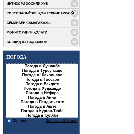
ИНТИЗОРИ ҲОСИЛИ ХУБ
СИЛСИЛАОМӮЗИШҲОИ ТУХМИПАРВАРӢ
Бо мақсади
мушоҳидаи ҳосили
СЕМИНАРИ САМАРАБАХШ
Дар доираи кӯмаки
қитъаҳои кишти
техникии ФАО
гандум, ва пахта,
МОНИТОРИНГИ ҲОЛАТИ
Дар доираи
(Ташкилоти
фаҳмонидани
Академияи
озуқаворӣ ва
талаботи дарёфти
БОЗДИД АЗ БАДАХШОН
Дар доираи татбиқи
таҳсилоти
кишоварзии
сертификати тухмӣ,
компоненти якуми
марказҳои татбиқи
Созмони Милали
Дар доираи
Лоиҳаи “Баланд
Лоиҳа ва чаҳорчӯби
Муттаҳид) ба ҷараёни татбиқи Лоиҳаи
ПОГОДА
компонентҳои якум
бардоштани
масоили ҳифзи
ва сеюми Лоиҳаи
устувории
муҳити зист ва иҷтимоии Лоиҳаи Баланд
Погода в Душанбе
“Баланд
кишоварзӣ”
Погода в Турсунзаде
бардоштани
мутахассисони Муассисаи давлатии
Погода в Шахринаве
устувории
Погода в Гиссаре
Погода в Вахдате
кишоварзӣ” оид ба сохтмони иншоотҳои
Погода в Худжанде
соҳаи
Погода в Исфаре
Погода в Айни
Погода в Пенджикенте
Погода в Аште
Погода в Курган-Тюбе
Погода в Кулябе
Gismeteo
Прогноз на 2 недели