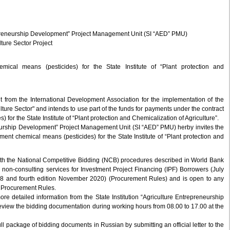
repreneurship Development” Project Management Unit (SI “AED” PMU)
lture Sector Project
ical means (pesticides) for the State Institute of “Plant protection and
t from the International Development Association for the implementation of the
lture Sector" and intends to use part of the funds for payments under the contract
for the State Institute of “Plant protection and Chemicalization of Agriculture”.
eneurship Development” Project Management Unit (SI “AED” PMU) herby invites the
ement chemical means (pesticides) for the State Institute of “Plant protection and
ith the National Competitive Bidding (NCB) procedures described in World Bank
non-consulting services for Investment Project Financing (IPF) Borrowers (July
8 and fourth edition November 2020) (Procurement Rules) and is open to any
he Procurement Rules.
ore detailed information from the State Institution “Agriculture Entrepreneurship
iew the bidding documentation during working hours from 08.00 to 17.00 at the
full package of bidding documents in Russian by submitting an official letter to the