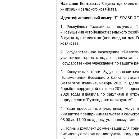
Название Контракта:
Закупка ядохимикато
химизации сельского хозяйства
Идентификационный номер:
TJ-SRASP-RF
1. Республика Таджикистан получила 
«Повышения устойчивости сельского хозяйс
Закупка ядохимикатов (пестицидов) для 
хозяйства
2. Государственное учреждение «Развит
участников торгов к подаче запечатанн
Государственное учреждение по защите рас
3. Конкурсные торги будут проводитьс
Положениями Всемирного банка о закупк
(четвертое издание, ноябрь 2020 г.) (да
борьбе с коррупцией от июля 2016 г. перес
2020 года) (Правила по закупкам) и откр
определено в "Руководстве по закупкам".
4. Заинтересованные участники, могут
«Развитие предпринимательства в сельском
08.00 до 17.00 по адресу, указанному ниже.
5. Полный комплект документации для торг
письменную заявку по нижеуказанному адр