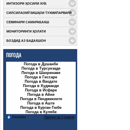
ИНТИЗОРИ ҲОСИЛИ ХУБ
СИЛСИЛАОМӮЗИШҲОИ ТУХМИПАРВАРӢ
Бо мақсади
мушоҳидаи ҳосили
СЕМИНАРИ САМАРАБАХШ
Дар доираи кӯмаки
қитъаҳои кишти
техникии ФАО
гандум, ва пахта,
МОНИТОРИНГИ ҲОЛАТИ
Дар доираи
(Ташкилоти
фаҳмонидани
Академияи
озуқаворӣ ва
талаботи дарёфти
БОЗДИД АЗ БАДАХШОН
Дар доираи татбиқи
таҳсилоти
кишоварзии
сертификати тухмӣ,
компоненти якуми
марказҳои татбиқи
Созмони Милали
Дар доираи
Лоиҳаи “Баланд
Лоиҳа ва чаҳорчӯби
ПОГОДА
Муттаҳид) ба ҷараёни татбиқи Лоиҳаи
компонентҳои якум
бардоштани
масоили ҳифзи
ва сеюми Лоиҳаи
устувории
муҳити зист ва иҷтимоии Лоиҳаи Баланд
Погода в Душанбе
“Баланд
кишоварзӣ”
Погода в Турсунзаде
бардоштани
мутахассисони Муассисаи давлатии
Погода в Шахринаве
устувории
Погода в Гиссаре
Погода в Вахдате
кишоварзӣ” оид ба сохтмони иншоотҳои
Погода в Худжанде
соҳаи
Погода в Исфаре
Погода в Айни
Погода в Пенджикенте
Погода в Аште
Погода в Курган-Тюбе
Погода в Кулябе
Gismeteo
Прогноз на 2 недели