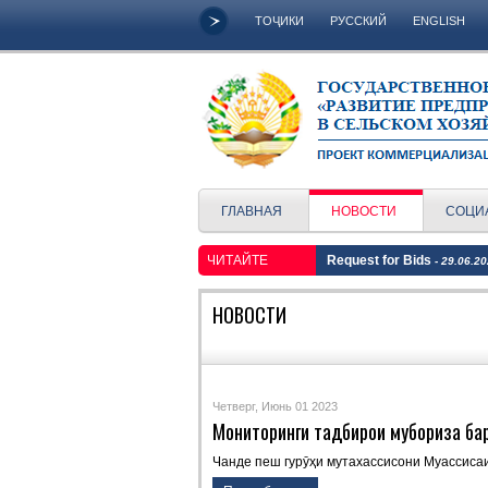
ТОҶИКИ
РУССКИЙ
ENGLISH
ГЛАВНАЯ
НОВОСТИ
СОЦИ
ЧИТАЙТЕ
Request for Bids
- 29.06.2
НОВОСТИ
Четверг, Июнь 01 2023
Мониторинги тадбирҳои мубориза ба
Чанде пеш гурӯҳи мутахассисони Муассиса