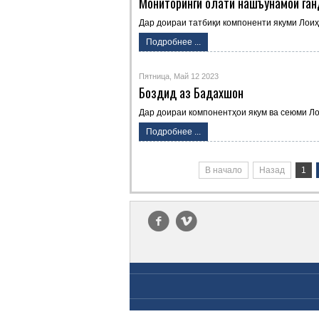
Мониторинги ҳолати нашъунамои га
Дар доираи татбиқи компоненти якуми Лои
Подробнее ...
Пятница, Май 12 2023
Боздид аз Бадахшон
Дар доираи компонентҳои якум ва сеюми Л
Подробнее ...
В начало
Назад
1
f
v
Copyright © 2026 ГУ "РПСХ". All Rights Reserved. 