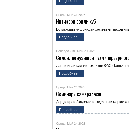
Подробнее ...
Среда, Май 31 2023
Интизори ҳосили хуб
Бо мақсади мушоҳидаи ҳосили қитъаҳои ки
Подробнее ...
Понедельник, Май 29 2023
Силсилаомӯзишҳои тухмипарварӣ оғ
Дар доираи кӯмаки техникии ФАО (Ташкило
Подробнее ...
Среда, Май 24 2023
Семинари самарабахш
Дар доираи Академияи таҳсилоти марказҳо
Подробнее ...
Среда, Май 24 2023