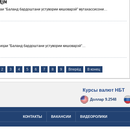
ндум
ҳаи “Баланд бардоштани устувории кишоварзӣ” мутахассисони…
оиҳаи “Баланд бардоштани устувории кишоварзӣ”…
2
3
4
5
6
7
8
9
Вперёд
В конец
Курсы валют НБТ
Доллар 9.2548
КОНТАКТЫ
ВАКАНСИИ
ВИДЕОРОЛИКИ
Designed by
PMUTACP