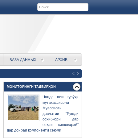
БАЗА ДАННЫХ
АРХИВ
МОНИТОРИНГИ ТАДБИРҲОИ
Чанде пеш гурӯҳи
мутахассисони
Муассисаи
давлатии “Рушди
соҳибкорӣ дар
соҳаи кишоварзӣ”
дар доираи компоненти сеюми