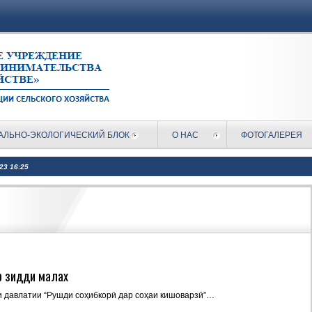
АЛЬНО-ЭКОЛОГИЧЕСКИЙ БЛОК
О НАС
ФОТОГАЛЕРЕЯ
023 16:25
р зидди малах
и давлатии “Рушди соҳибкорӣ дар соҳаи кишоварзӣ”…