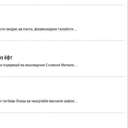
шти гандум, ва пахта, фаҳмонидани талаботи…
оз ёфт
ти озуқаворӣ ва кишоварзии Созмони Милали…
и татбиқи Лоиҳа ва чаҳорчӯби масоили ҳифзи…