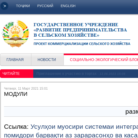
ТОҶИКИ
РУССКИЙ
ENGLISH
ГЛАВНАЯ
НОВОСТИ
СОЦИАЛЬНО-ЭКОЛОГИЧЕСКИЙ БЛО
ЧИТАЙТЕ
Приглашение к участию в торгах
- 13.06.2023 15:08
Четверг, 11 Март 2021 15:01
МОДУЛИ
раз
Ссылка:
Усулҳои муосири системаи интег
помидори барвақти аз зарарасонҳо ва кас