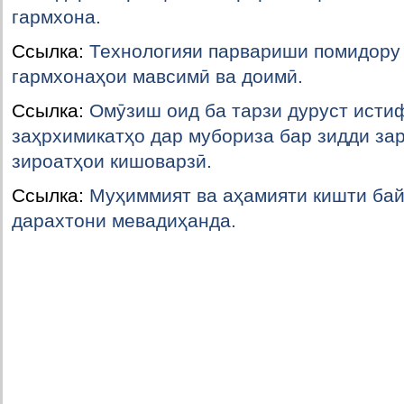
гармхона.
Ссылка:
Технологияи парвариши помидору 
гармхонаҳои мавсимӣ ва доимӣ.
Ссылка:
Омӯзиш оид ба тарзи дуруст ист
заҳрхимикатҳо дар мубориза бар зидди за
зироатҳои кишоварзӣ.
Ссылка:
Муҳиммият ва аҳамияти кишти бай
дарахтони мевадиҳанда.