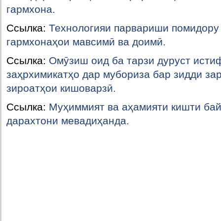
гармхона.
Ссылка:
Технологияи парвариши помидору 
гармхонаҳои мавсимӣ ва доимӣ.
Ссылка:
Омӯзиш оид ба тарзи дуруст ист
заҳрхимикатҳо дар мубориза бар зидди за
зироатҳои кишоварзӣ.
Ссылка:
Муҳиммият ва аҳамияти кишти бай
дарахтони мевадиҳанда.