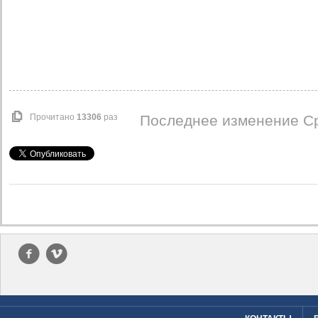
Прочитано
13306
раз
Последнее изменение Ср
f
v