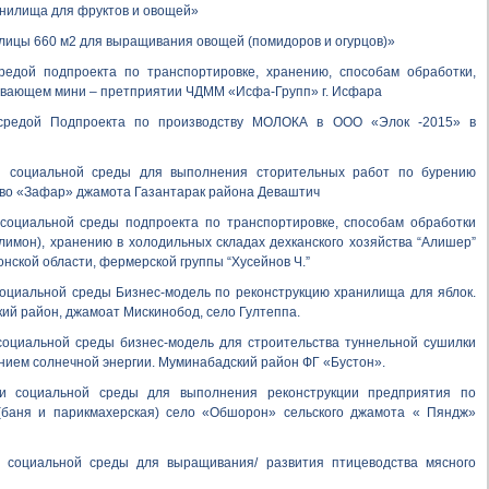
анилища для фруктов и овощей»
плицы 660 м2 для выращивания овощей (помидоров и огурцов)»
редой
подпроекта по транспортировке, хранению, способам обработки,
ивающем мини – претприятии ЧДММ «Исфа-Групп» г. Исфара
средой
Подпроекта по производству МОЛОКА в ООО «Элок -2015» в
 социальной среды для выполнения сторительных работ по бурению
тво «Зафар» джамота Газантарак района Деваштич
оциальной среды подпроекта по транспортировке, способам обработки
лимон), хранению в холодильных складах дехканского хозяйства “Алишер”
нской области, фермерской группы “Хусейнов Ч.”
оциальной среды Бизнес-модель по реконструкцию хранилища для яблок.
ий район, джамоат Мискинобод, село Гултеппа.
оциальной среды бизнес-модель для строительства туннельной сушилки
нием солнечной энергии. Муминабадский район ФГ «Бустон».
и социальной среды для выполнения реконструкции предприятия по
 (баня и парикмахерская) село «Обшорон» сельского джамота « Пяндж»
 социальной среды для выращивания/ развития птицеводства мясного