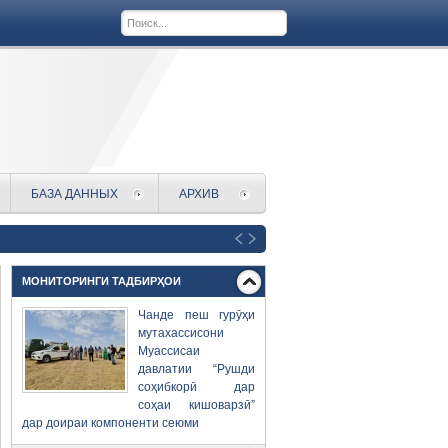
БАЗА ДАННЫХ
АРХИВ
МОНИТОРИНГИ ТАДБИРҲОИ
Чанде пеш гурӯҳи
мутахассисони
Муассисаи
давлатии “Рушди
соҳибкорӣ дар
соҳаи кишоварзӣ”
дар доираи компоненти сеюми