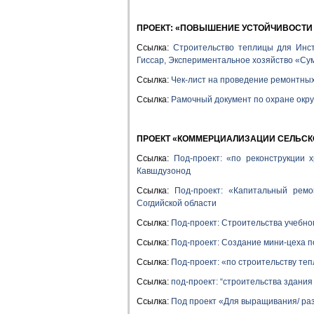
ПРОЕКТ: «ПОВЫШЕНИЕ УСТОЙЧИВОСТИ
Ссылка:
Строительство теплицы для Инст
Гиссар, Экспериментальное хозяйство «Су
Ссылка:
Чек-лист на проведение ремонтных 
Ссылка:
Рамочный документ по охране окр
ПРОЕКТ
«
КОММЕРЦИАЛИЗАЦИИ СЕЛЬСК
Ссылка:
Под-проект: «по реконструкции 
Кавшдузонод
Ссылка:
Под-проект: «Капитальный ремо
Согдийской области
Ссылка:
Под-проект: Строительства учебного
Ссылка:
Под-проект: Создание мини-цеха п
Ссылка:
Под-проект:
«по строительству те
Ссылка:
под-проект: “строительства здания
Ссылка:
Под проект «Для выращивания/ раз