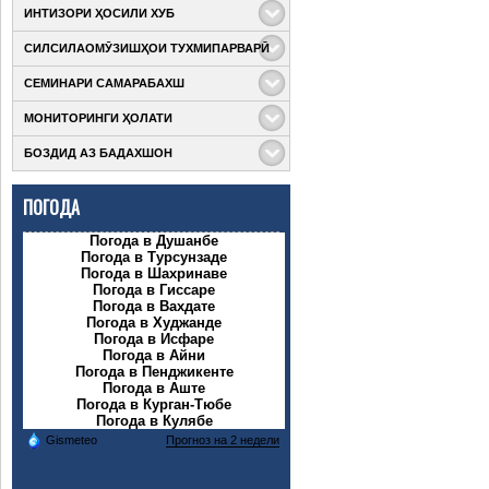
ИНТИЗОРИ ҲОСИЛИ ХУБ
СИЛСИЛАОМӮЗИШҲОИ ТУХМИПАРВАРӢ
Бо мақсади
мушоҳидаи ҳосили
СЕМИНАРИ САМАРАБАХШ
Дар доираи кӯмаки
қитъаҳои кишти
техникии ФАО
гандум, ва пахта,
МОНИТОРИНГИ ҲОЛАТИ
Дар доираи
(Ташкилоти
фаҳмонидани
Академияи
озуқаворӣ ва
талаботи дарёфти
БОЗДИД АЗ БАДАХШОН
Дар доираи татбиқи
таҳсилоти
кишоварзии
сертификати тухмӣ,
компоненти якуми
марказҳои татбиқи
Созмони Милали
Дар доираи
Лоиҳаи “Баланд
Лоиҳа ва чаҳорчӯби
ПОГОДА
Муттаҳид) ба ҷараёни татбиқи Лоиҳаи
компонентҳои якум
бардоштани
масоили ҳифзи
ва сеюми Лоиҳаи
устувории
муҳити зист ва иҷтимоии Лоиҳаи Баланд
Погода в Душанбе
“Баланд
кишоварзӣ”
Погода в Турсунзаде
бардоштани
мутахассисони Муассисаи давлатии
Погода в Шахринаве
устувории
Погода в Гиссаре
Погода в Вахдате
кишоварзӣ” оид ба сохтмони иншоотҳои
Погода в Худжанде
соҳаи
Погода в Исфаре
Погода в Айни
Погода в Пенджикенте
Погода в Аште
Погода в Курган-Тюбе
Погода в Кулябе
Gismeteo
Прогноз на 2 недели