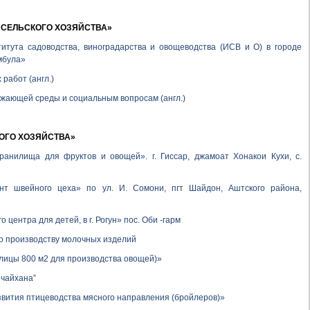
 СЕЛЬСКОГО ХОЗЯЙСТВА»
итута садоводства, виноградарства и овощеводства (ИСВ и О) в городе
мбула»
работ (англ.)
ужающей среды и социальным вопросам (англ.)
ОГО ХОЗЯЙСТВА
»
хранилища для фруктов и овощей». г. Гиссар, джамоат Хонакои Кухи, с.
нт швейного цеха» по ул. И. Сомони, пгт Шайдон, Аштского района,
 центра для детей, в г. Рогун» пос. Оби -гарм
о производству молочных изделий
плицы 800 м2 для производства овощей)»
 чайхана”
вития птицеводства мясного направления (бройлеров)»