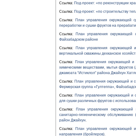
Ссылка:
Под-проект: «по реконструкции хр
Ссылка:
Под-проект: «по строительству те
Ссылка:
План управления окружающей с
переработки и сушки фруктов на прерабат
Ссылка:
План управления окружающей 
Файзабадском районе
Ссылка:
План управления окружающей и
вертикальной скважины дехканское хозяйс
Ссылка:
План управления окружающей и с
химическими веществами, мытья фруктов (
джамоата “Истиклол” района Джайхун Хатло
Ссылка:
План управления окружающей и с
Фермерская группа «Гултеппа», Файзабадск
Ссылка:
План управления окружающей и с
для сушки различных фруктов с использова
Ссылка:
План управления окружающей 
санитарно-гигиеническому обслуживанию
район Джайхун
.
Ссылка:
План управления окружающей и
направления (бройлеров)
.