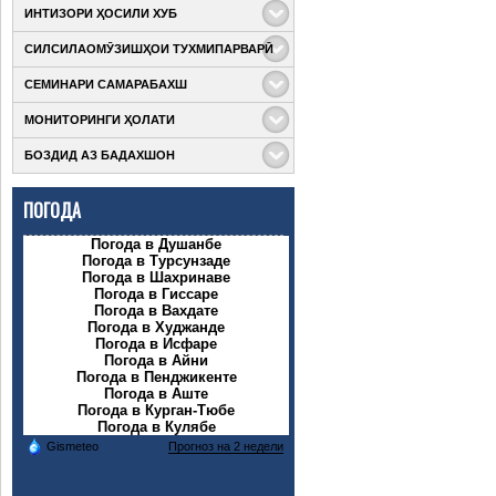
ИНТИЗОРИ ҲОСИЛИ ХУБ
СИЛСИЛАОМӮЗИШҲОИ ТУХМИПАРВАРӢ
Бо мақсади
мушоҳидаи ҳосили
СЕМИНАРИ САМАРАБАХШ
Дар доираи кӯмаки
қитъаҳои кишти
техникии ФАО
гандум, ва пахта,
МОНИТОРИНГИ ҲОЛАТИ
Дар доираи
(Ташкилоти
фаҳмонидани
Академияи
озуқаворӣ ва
талаботи дарёфти
БОЗДИД АЗ БАДАХШОН
Дар доираи татбиқи
таҳсилоти
кишоварзии
сертификати тухмӣ,
компоненти якуми
марказҳои татбиқи
Созмони Милали
Дар доираи
Лоиҳаи “Баланд
Лоиҳа ва чаҳорчӯби
ПОГОДА
Муттаҳид) ба ҷараёни татбиқи Лоиҳаи
компонентҳои якум
бардоштани
масоили ҳифзи
ва сеюми Лоиҳаи
устувории
муҳити зист ва иҷтимоии Лоиҳаи Баланд
Погода в Душанбе
“Баланд
кишоварзӣ”
Погода в Турсунзаде
бардоштани
мутахассисони Муассисаи давлатии
Погода в Шахринаве
устувории
Погода в Гиссаре
Погода в Вахдате
кишоварзӣ” оид ба сохтмони иншоотҳои
Погода в Худжанде
соҳаи
Погода в Исфаре
Погода в Айни
Погода в Пенджикенте
Погода в Аште
Погода в Курган-Тюбе
Погода в Кулябе
Gismeteo
Прогноз на 2 недели