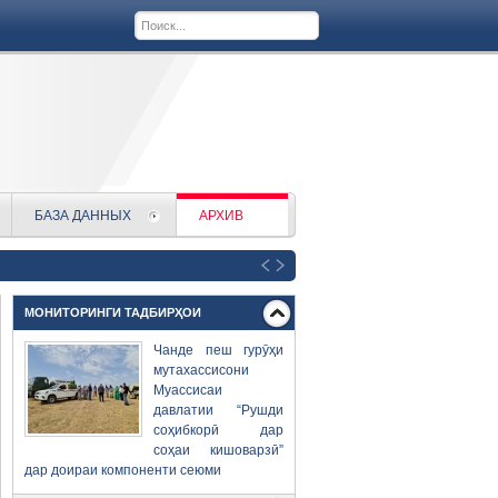
БАЗА ДАННЫХ
АРХИВ
МОНИТОРИНГИ ТАДБИРҲОИ
Чанде пеш гурӯҳи
мутахассисони
Муассисаи
давлатии “Рушди
соҳибкорӣ дар
соҳаи кишоварзӣ”
дар доираи компоненти сеюми