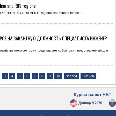
shan and RRS regions
PETITION RECRUITMENT: Regional coordinator for the…
УРСЕ НА ВАКАНТНУЮ ДОЛЖНОСТЬ СПЕЦИАЛИСТА ИНЖЕНЕР-
зяйственного сектора» представляет собой грант, подготовленный для
3
4
5
6
7
8
9
10
Вперёд
В конец
Курсы валют НБТ
Доллар 9.2476